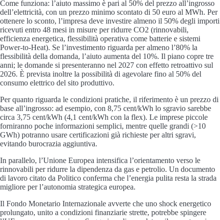
Come funziona: l’aiuto massimo è pari al 50% del prezzo all’ingrosso
dell’elettricità, con un prezzo minimo scontato di 50 euro al MWh. Per
ottenere lo sconto, l’impresa deve investire almeno il 50% degli importi
ricevuti entro 48 mesi in misure per ridurre CO2 (rinnovabili,
efficienza energetica, flessibilità operativa come batterie e sistemi
Power-to-Heat). Se l’investimento riguarda per almeno l’80% la
flessibilità della domanda, l’aiuto aumenta del 10%. Il piano copre tre
anni; le domande si presenteranno nel 2027 con effetto retroattivo sul
2026. È prevista inoltre la possibilità di agevolare fino al 50% del
consumo elettrico del sito produttivo.
Per quanto riguarda le condizioni pratiche, il riferimento è un prezzo di
base all’ingrosso: ad esempio, con 8,75 cent/kWh lo sgravio sarebbe
circa 3,75 cent/kWh (4,1 cent/kWh con la flex). Le imprese piccole
forniranno poche informazioni semplici, mentre quelle grandi (>10
GWh) potranno usare certificazioni già richieste per altri sgravi,
evitando burocrazia aggiuntiva.
In parallelo, l’Unione Europea intensifica l’orientamento verso le
rinnovabili per ridurre la dipendenza da gas e petrolio. Un documento
di lavoro citato da Politico conferma che l’energia pulita resta la strada
migliore per l’autonomia strategica europea.
Il Fondo Monetario Internazionale avverte che uno shock energetico
prolungato, unito a condizioni finanziarie strette, potrebbe spingere