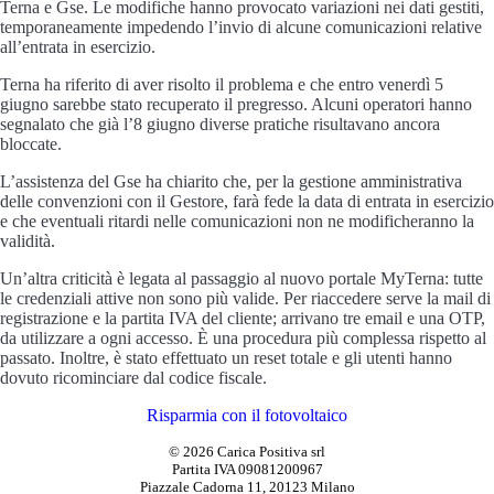
Terna e Gse. Le modifiche hanno provocato variazioni nei dati gestiti,
temporaneamente impedendo l’invio di alcune comunicazioni relative
all’entrata in esercizio.
Terna ha riferito di aver risolto il problema e che entro venerdì 5
giugno sarebbe stato recuperato il pregresso. Alcuni operatori hanno
segnalato che già l’8 giugno diverse pratiche risultavano ancora
bloccate.
L’assistenza del Gse ha chiarito che, per la gestione amministrativa
delle convenzioni con il Gestore, farà fede la data di entrata in esercizio
e che eventuali ritardi nelle comunicazioni non ne modificheranno la
validità.
Un’altra criticità è legata al passaggio al nuovo portale MyTerna: tutte
le credenziali attive non sono più valide. Per riaccedere serve la mail di
registrazione e la partita IVA del cliente; arrivano tre email e una OTP,
da utilizzare a ogni accesso. È una procedura più complessa rispetto al
passato. Inoltre, è stato effettuato un reset totale e gli utenti hanno
dovuto ricominciare dal codice fiscale.
Risparmia con il fotovoltaico
© 2026 Carica Positiva srl
Partita IVA 09081200967
Piazzale Cadorna 11, 20123 Milano