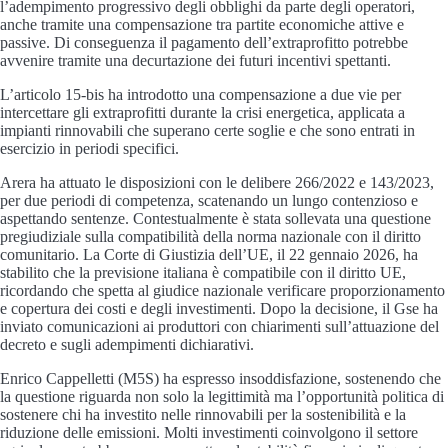
l’adempimento progressivo degli obblighi da parte degli operatori,
anche tramite una compensazione tra partite economiche attive e
passive. Di conseguenza il pagamento dell’extraprofitto potrebbe
avvenire tramite una decurtazione dei futuri incentivi spettanti.
L’articolo 15-bis ha introdotto una compensazione a due vie per
intercettare gli extraprofitti durante la crisi energetica, applicata a
impianti rinnovabili che superano certe soglie e che sono entrati in
esercizio in periodi specifici.
Arera ha attuato le disposizioni con le delibere 266/2022 e 143/2023,
per due periodi di competenza, scatenando un lungo contenzioso e
aspettando sentenze. Contestualmente è stata sollevata una questione
pregiudiziale sulla compatibilità della norma nazionale con il diritto
comunitario. La Corte di Giustizia dell’UE, il 22 gennaio 2026, ha
stabilito che la previsione italiana è compatibile con il diritto UE,
ricordando che spetta al giudice nazionale verificare proporzionamento
e copertura dei costi e degli investimenti. Dopo la decisione, il Gse ha
inviato comunicazioni ai produttori con chiarimenti sull’attuazione del
decreto e sugli adempimenti dichiarativi.
Enrico Cappelletti (M5S) ha espresso insoddisfazione, sostenendo che
la questione riguarda non solo la legittimità ma l’opportunità politica di
sostenere chi ha investito nelle rinnovabili per la sostenibilità e la
riduzione delle emissioni. Molti investimenti coinvolgono il settore