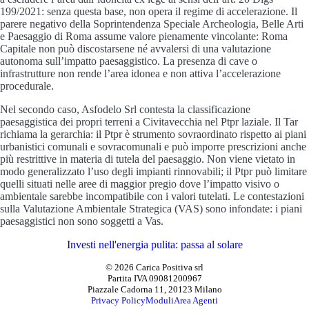
199/2021: senza questa base, non opera il regime di accelerazione. Il
parere negativo della Soprintendenza Speciale Archeologia, Belle Arti
e Paesaggio di Roma assume valore pienamente vincolante: Roma
Capitale non può discostarsene né avvalersi di una valutazione
autonoma sull’impatto paesaggistico. La presenza di cave o
infrastrutture non rende l’area idonea e non attiva l’accelerazione
procedurale.
Nel secondo caso, Asfodelo Srl contesta la classificazione
paesaggistica dei propri terreni a Civitavecchia nel Ptpr laziale. Il Tar
richiama la gerarchia: il Ptpr è strumento sovraordinato rispetto ai piani
urbanistici comunali e sovracomunali e può imporre prescrizioni anche
più restrittive in materia di tutela del paesaggio. Non viene vietato in
modo generalizzato l’uso degli impianti rinnovabili; il Ptpr può limitare
quelli situati nelle aree di maggior pregio dove l’impatto visivo o
ambientale sarebbe incompatibile con i valori tutelati. Le contestazioni
sulla Valutazione Ambientale Strategica (VAS) sono infondate: i piani
paesaggistici non sono soggetti a Vas.
Investi nell'energia pulita: passa al solare
© 2026 Carica Positiva srl
Partita IVA 09081200967
Piazzale Cadorna 11, 20123 Milano
Privacy Policy
Moduli
Area Agenti