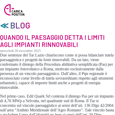
≪ BLOG
QUANDO IL PAESAGGIO DETTA I LIMITI
AGLI IMPIANTI RINNOVABILI
mercoledì 26 novembre 2025
Due sentenze del Tar Lazio chiariscono come si possa bilanciare tutela
paesaggistica e progetti da fonti rinnovabili. Da un lato, viene
confermato il diniego della Procedura abilitativa semplificata (Pas) per
un impianto fotovoltaico a Roma, motivato esclusivamente dalla
presenza di un vincolo paesaggistico. Dall’altro, il Ptpr regionale è
riconosciuto come livello di tutela sovraordinato rispetto agli strumenti
urbanistici, capace di imporre limiti anche a progetti di energia
rinnovabile.
Nel primo caso, Edil Quark Srl contesta il diniego Pas per un impianto
di 4,76 MWp a Selvotta, nel quadrante sud di Roma. Il Tar si
concentra sul vincolo paesaggistico ai sensi dell’art. 136 Dlgs 42/2004
sull’area “Ambito Meridionale dell’Agro Romano”. Tale vincolo basta
a escludere l’area dall’idoneità ex lege ai sensi dell’art. 20 Dlgs