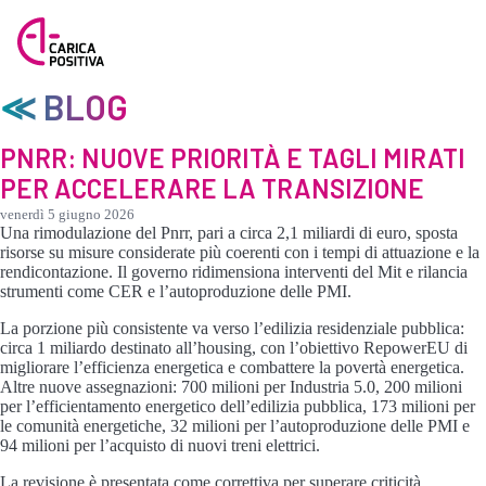
≪ BLOG
PNRR: NUOVE PRIORITÀ E TAGLI MIRATI
PER ACCELERARE LA TRANSIZIONE
venerdì 5 giugno 2026
Una rimodulazione del Pnrr, pari a circa 2,1 miliardi di euro, sposta
risorse su misure considerate più coerenti con i tempi di attuazione e la
rendicontazione. Il governo ridimensiona interventi del Mit e rilancia
strumenti come CER e l’autoproduzione delle PMI.
La porzione più consistente va verso l’edilizia residenziale pubblica:
circa 1 miliardo destinato all’housing, con l’obiettivo RepowerEU di
migliorare l’efficienza energetica e combattere la povertà energetica.
Altre nuove assegnazioni: 700 milioni per Industria 5.0, 200 milioni
per l’efficientamento energetico dell’edilizia pubblica, 173 milioni per
le comunità energetiche, 32 milioni per l’autoproduzione delle PMI e
94 milioni per l’acquisto di nuovi treni elettrici.
La revisione è presentata come correttiva per superare criticità