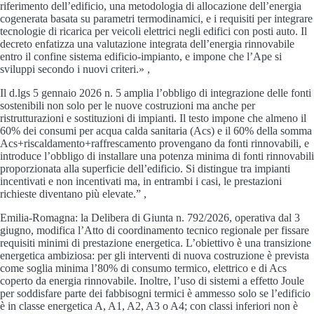
riferimento dell’edificio, una metodologia di allocazione dell’energia
cogenerata basata su parametri termodinamici, e i requisiti per integrare
tecnologie di ricarica per veicoli elettrici negli edifici con posti auto. Il
decreto enfatizza una valutazione integrata dell’energia rinnovabile
entro il confine sistema edificio-impianto, e impone che l’Ape si
sviluppi secondo i nuovi criteri.» ,
Il d.lgs 5 gennaio 2026 n. 5 amplia l’obbligo di integrazione delle fonti
sostenibili non solo per le nuove costruzioni ma anche per
ristrutturazioni e sostituzioni di impianti. Il testo impone che almeno il
60% dei consumi per acqua calda sanitaria (Acs) e il 60% della somma
Acs+riscaldamento+raffrescamento provengano da fonti rinnovabili, e
introduce l’obbligo di installare una potenza minima di fonti rinnovabili
proporzionata alla superficie dell’edificio. Si distingue tra impianti
incentivati e non incentivati ma, in entrambi i casi, le prestazioni
richieste diventano più elevate.” ,
Emilia-Romagna: la Delibera di Giunta n. 792/2026, operativa dal 3
giugno, modifica l’Atto di coordinamento tecnico regionale per fissare
requisiti minimi di prestazione energetica. L’obiettivo è una transizione
energetica ambiziosa: per gli interventi di nuova costruzione è prevista
come soglia minima l’80% di consumo termico, elettrico e di Acs
coperto da energia rinnovabile. Inoltre, l’uso di sistemi a effetto Joule
per soddisfare parte dei fabbisogni termici è ammesso solo se l’edificio
è in classe energetica A, A1, A2, A3 o A4; con classi inferiori non è