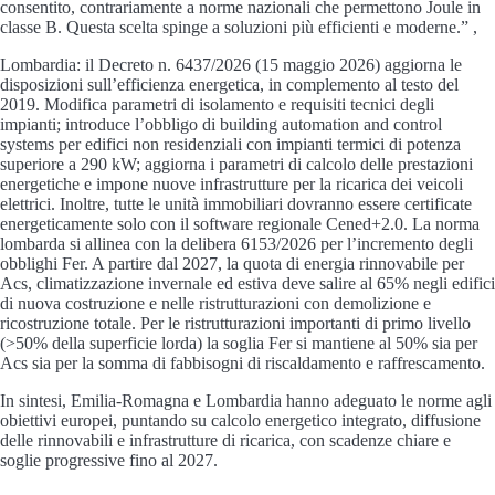
consentito, contrariamente a norme nazionali che permettono Joule in
classe B. Questa scelta spinge a soluzioni più efficienti e moderne.” ,
Lombardia: il Decreto n. 6437/2026 (15 maggio 2026) aggiorna le
disposizioni sull’efficienza energetica, in complemento al testo del
2019. Modifica parametri di isolamento e requisiti tecnici degli
impianti; introduce l’obbligo di building automation and control
systems per edifici non residenziali con impianti termici di potenza
superiore a 290 kW; aggiorna i parametri di calcolo delle prestazioni
energetiche e impone nuove infrastrutture per la ricarica dei veicoli
elettrici. Inoltre, tutte le unità immobiliari dovranno essere certificate
energeticamente solo con il software regionale Cened+2.0. La norma
lombarda si allinea con la delibera 6153/2026 per l’incremento degli
obblighi Fer. A partire dal 2027, la quota di energia rinnovabile per
Acs, climatizzazione invernale ed estiva deve salire al 65% negli edifici
di nuova costruzione e nelle ristrutturazioni con demolizione e
ricostruzione totale. Per le ristrutturazioni importanti di primo livello
(>50% della superficie lorda) la soglia Fer si mantiene al 50% sia per
Acs sia per la somma di fabbisogni di riscaldamento e raffrescamento.
In sintesi, Emilia-Romagna e Lombardia hanno adeguato le norme agli
obiettivi europei, puntando su calcolo energetico integrato, diffusione
delle rinnovabili e infrastrutture di ricarica, con scadenze chiare e
soglie progressive fino al 2027.