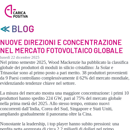
≪ BLOG
NUOVE DIREZIONI E CONCENTRAZIONE
NEL MERCATO FOTOVOLTAICO GLOBALE
lunedì 22 dicembre 2025
Nel primo semestre 2025, Wood Mackenzie ha pubblicato la classifica
globale dei produttori di moduli in silicio cristallino: Ja Solar e
Trinasolar sono al primo posto a pari merito. 38 produttori provenienti
da 9 Paesi controllano complessivamente il 62% del mercato mondiale,
evidenziando tendenze chiave nel settore.
La misura del mercato mostra una maggiore concentrazione: i primi 10
produttori hanno spedito 224 GW, pari al 75% del mercato globale
nella prima metà del 2025. Allo stesso tempo, entrano nuovi
concorrenti dall’India, Corea del Sud, Singapore e Stati Uniti,
ampliando gradualmente il panorama oltre la Cina.
Nonostante la leadership, i top player hanno subito pressioni: una
perdita netta aggregata di circa 2,2 miliardi di dollari nel primo