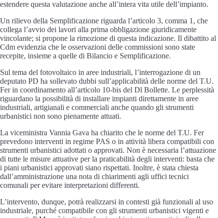
estendere questa valutazione anche all’intera vita utile dell’impianto.
Un rilievo della Semplificazione riguarda l’articolo 3, comma 1, che
collega l’avvio dei lavori alla prima obbligazione giuridicamente
vincolante; si propone la rimozione di questa indicazione. Il dibattito al
Cdm evidenzia che le osservazioni delle commissioni sono state
recepite, insieme a quelle di Bilancio e Semplificazione.
Sul tema del fotovoltaico in aree industriali, l’interrogazione di un
deputato PD ha sollevato dubbi sull’applicabilità delle norme del T.U.
Fer in coordinamento all’articolo 10-bis del Dl Bollette. Le perplessità
riguardano la possibilità di installare impianti direttamente in aree
industriali, artigianali e commerciali anche quando gli strumenti
urbanistici non sono pienamente attuati.
La viceministra Vannia Gava ha chiarito che le norme del T.U. Fer
prevedono interventi in regime PAS o in attività libera compatibili con
strumenti urbanistici adottati o approvati. Non è necessaria l’attuazione
di tutte le misure attuative per la praticabilità degli interventi: basta che
i piani urbanistici approvati siano rispettati. Inoltre, è stata chiesta
dall’amministrazione una nota di chiarimenti agli uffici tecnici
comunali per evitare interpretazioni differenti.
L’intervento, dunque, potrà realizzarsi in contesti già funzionali al uso
industriale, purché compatibile con gli strumenti urbanistici vigenti e