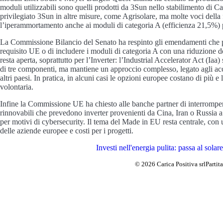
moduli utilizzabili sono quelli prodotti da 3Sun nello stabilimento di Ca
privilegiato 3Sun in altre misure, come Agrisolare, ma molte voci della 
l’iperammortamento anche ai moduli di categoria A (efficienza 21,5%) 
La Commissione Bilancio del Senato ha respinto gli emendamenti che p
requisito UE o di includere i moduli di categoria A con una riduzione d
resta aperta, soprattutto per l’Inverter: l’Industrial Accelerator Act (Iaa
di tre componenti, ma mantiene un approccio complesso, legato agli ac
altri paesi. In pratica, in alcuni casi le opzioni europee costano di più e
volontaria.
Infine la Commissione UE ha chiesto alle banche partner di interrompere
rinnovabili che prevedono inverter provenienti da Cina, Iran o Russia 
per motivi di cybersecurity. Il tema del Made in EU resta centrale, con 
delle aziende europee e costi per i progetti.
Investi nell'energia pulita: passa al solare
© 2026 Carica Positiva srl
Parti