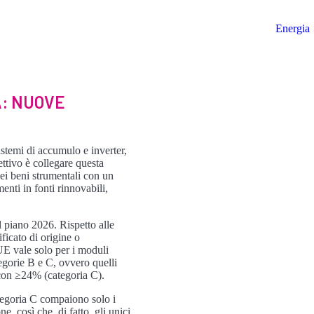
Energia
A: NUOVE
stemi di accumulo e inverter,
ettivo è collegare questa
ei beni strumentali con un
enti in fonti rinnovabili,
l piano 2026. Rispetto alle
ficato di origine o
’UE vale solo per i moduli
egorie B e C, ovvero quelli
 con ≥24% (categoria C).
tegoria C compaiono solo i
 così che, di fatto, gli unici