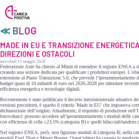
≪ BLOG
MADE IN EU E TRANSIZIONE ENERGETIC
DIREZIONI E OSTACOLI
mercoledì 13 maggio 2026
Federazione Anie ha chiesto al Mimit di estendere il registro ENEA a si
creando una sezione dedicata per qualificare i produttori europei. L’obi
estensione al Piano Transizione 5.0, che prevede l’iperammortamento d
budget quasi di 10 miliardi di euro nel 2026-2028 per stimolare investim
efficienza energetica e tecnologie digitali.
Recentemente è stato pubblicato il decreto interministeriale attuativo de
versioni precedenti, è sparito il criterio 'Made in EU' che imponeva certi
dichiarazione dell’origine. Attualmente, il requisito di produzione nell
fotovoltaici: possono accedere all’iperammortamento i moduli delle cat
con efficienza di cella ≥23,5% (categoria B) e quelli bifacciali/tandem
Nel registro ENEA, però, non figurano moduli di categoria B; nella ca
moduli Enel 3Sun e Meyer Burger. Quest’ultima ha cessato la produzione,