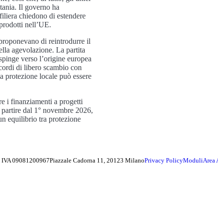
tania. Il governo ha
filiera chiedono di estendere
prodotti nell’UE.
roponevano di reintrodurre il
ella agevolazione. La partita
) spinge verso l’origine europea
cordi di libero scambio con
 la protezione locale può essere
 i finanziamenti a progetti
a partire dal 1° novembre 2026,
un equilibrio tra protezione
ta IVA 09081200967
Piazzale Cadorna 11, 20123 Milano
Privacy Policy
Moduli
Area 