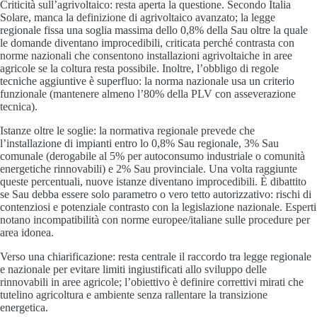
Criticità sull’agrivoltaico: resta aperta la questione. Secondo Italia
Solare, manca la definizione di agrivoltaico avanzato; la legge
regionale fissa una soglia massima dello 0,8% della Sau oltre la quale
le domande diventano improcedibili, criticata perché contrasta con
norme nazionali che consentono installazioni agrivoltaiche in aree
agricole se la coltura resta possibile. Inoltre, l’obbligo di regole
tecniche aggiuntive è superfluo: la norma nazionale usa un criterio
funzionale (mantenere almeno l’80% della PLV con asseverazione
tecnica).
Istanze oltre le soglie: la normativa regionale prevede che
l’installazione di impianti entro lo 0,8% Sau regionale, 3% Sau
comunale (derogabile al 5% per autoconsumo industriale o comunità
energetiche rinnovabili) e 2% Sau provinciale. Una volta raggiunte
queste percentuali, nuove istanze diventano improcedibili. È dibattito
se Sau debba essere solo parametro o vero tetto autorizzativo: rischi di
contenziosi e potenziale contrasto con la legislazione nazionale. Esperti
notano incompatibilità con norme europee/italiane sulle procedure per
area idonea.
Verso una chiarificazione: resta centrale il raccordo tra legge regionale
e nazionale per evitare limiti ingiustificati allo sviluppo delle
rinnovabili in aree agricole; l’obiettivo è definire correttivi mirati che
tutelino agricoltura e ambiente senza rallentare la transizione
energetica.