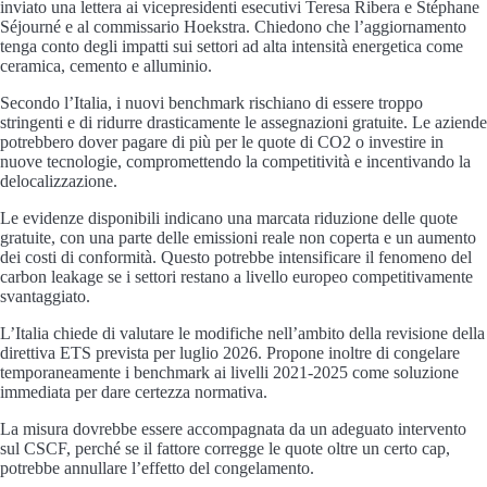
inviato una lettera ai vicepresidenti esecutivi Teresa Ribera e Stéphane
Séjourné e al commissario Hoekstra. Chiedono che l’aggiornamento
tenga conto degli impatti sui settori ad alta intensità energetica come
ceramica, cemento e alluminio.
Secondo l’Italia, i nuovi benchmark rischiano di essere troppo
stringenti e di ridurre drasticamente le assegnazioni gratuite. Le aziende
potrebbero dover pagare di più per le quote di CO2 o investire in
nuove tecnologie, compromettendo la competitività e incentivando la
delocalizzazione.
Le evidenze disponibili indicano una marcata riduzione delle quote
gratuite, con una parte delle emissioni reale non coperta e un aumento
dei costi di conformità. Questo potrebbe intensificare il fenomeno del
carbon leakage se i settori restano a livello europeo competitivamente
svantaggiato.
L’Italia chiede di valutare le modifiche nell’ambito della revisione della
direttiva ETS prevista per luglio 2026. Propone inoltre di congelare
temporaneamente i benchmark ai livelli 2021-2025 come soluzione
immediata per dare certezza normativa.
La misura dovrebbe essere accompagnata da un adeguato intervento
sul CSCF, perché se il fattore corregge le quote oltre un certo cap,
potrebbe annullare l’effetto del congelamento.