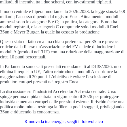
miliardi di incentivi tra i due schemi, con investimenti triplicati.
Il nodo centrale è l’iperammortamento 2026-2028: la legge stanzia 9,8
miliardi; l’accesso dipende dal registro Enea. Attualmente i moduli
ammessi sono le categorie B e C; in pratica, la categoria B non ha
moduli registrati, e la categoria C comprende solo i moduli di Enel
3Sun e Meyer Burger, la quale ha cessato la produzione.
Questo stato di fatto crea una chiara preferenza per 3Sun e provoca
critiche dalla filiera: un’associazione del FV chiede di includere i
moduli A (prodotti nell’UE) con una riduzione della maggiorazione di
circa 10 punti percentuali.
In Parlamento sono stati presentati emendamenti al Dl 38/2026: uno
elimina il requisito UE, l’altro reintroduce i moduli A ma riduce la
maggiorazione di 20 punti. L’obiettivo è evitare l’esclusione di
produttori europei presenti nel registro Enea.
La discussione sull’Industrial Accelerator Act resta centrale: Urso
spinge per una rapida entrata in vigore entro il 2026 per proteggere
industria e mercato europei dalle pressioni esterne. Il rischio è che una
politica molto mirata restringa la filiera a pochi soggetti, privilegiando
3Sun e riducendo la concorrenza.
Rinnova la tua energia, scegli il fotovoltaico