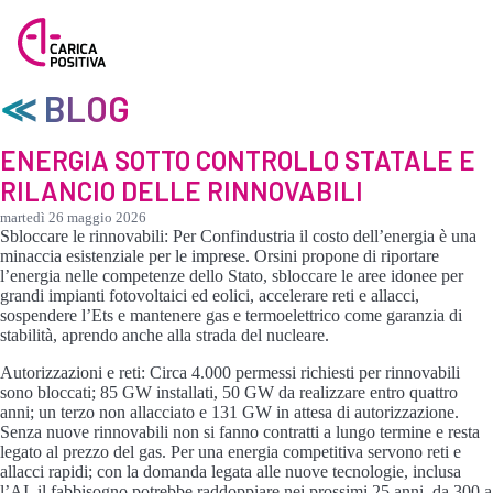
≪ BLOG
ENERGIA SOTTO CONTROLLO STATALE E
RILANCIO DELLE RINNOVABILI
martedì 26 maggio 2026
Sbloccare le rinnovabili: Per Confindustria il costo dell’energia è una
minaccia esistenziale per le imprese. Orsini propone di riportare
l’energia nelle competenze dello Stato, sbloccare le aree idonee per
grandi impianti fotovoltaici ed eolici, accelerare reti e allacci,
sospendere l’Ets e mantenere gas e termoelettrico come garanzia di
stabilità, aprendo anche alla strada del nucleare.
Autorizzazioni e reti: Circa 4.000 permessi richiesti per rinnovabili
sono bloccati; 85 GW installati, 50 GW da realizzare entro quattro
anni; un terzo non allacciato e 131 GW in attesa di autorizzazione.
Senza nuove rinnovabili non si fanno contratti a lungo termine e resta
legato al prezzo del gas. Per una energia competitiva servono reti e
allacci rapidi; con la domanda legata alle nuove tecnologie, inclusa
l’AI, il fabbisogno potrebbe raddoppiare nei prossimi 25 anni, da 300 a