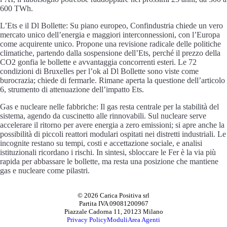
600 TWh.
L’Ets e il Dl Bollette: Su piano europeo, Confindustria chiede un vero
mercato unico dell’energia e maggiori interconnessioni, con l’Europa
come acquirente unico. Propone una revisione radicale delle politiche
climatiche, partendo dalla sospensione dell’Ets, perché il prezzo della
CO2 gonfia le bollette e avvantaggia concorrenti esteri. Le 72
condizioni di Bruxelles per l’ok al Dl Bollette sono viste come
burocrazia; chiede di fermarle. Rimane aperta la questione dell’articolo
6, strumento di attenuazione dell’impatto Ets.
Gas e nucleare nelle fabbriche: Il gas resta centrale per la stabilità del
sistema, agendo da cuscinetto alle rinnovabili. Sul nucleare serve
accelerare il ritorno per avere energia a zero emissioni; si apre anche la
possibilità di piccoli reattori modulari ospitati nei distretti industriali. Le
incognite restano su tempi, costi e accettazione sociale, e analisi
istituzionali ricordano i rischi. In sintesi, sbloccare le Fer è la via più
rapida per abbassare le bollette, ma resta una posizione che mantiene
gas e nucleare come pilastri.
© 2026 Carica Positiva srl
Partita IVA 09081200967
Piazzale Cadorna 11, 20123 Milano
Privacy Policy
Moduli
Area Agenti