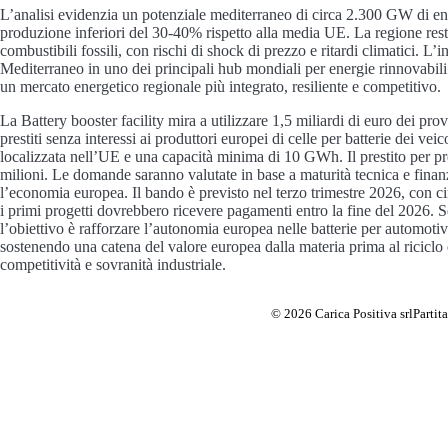
L’analisi evidenzia un potenziale mediterraneo di circa 2.300 GW di ene
produzione inferiori del 30-40% rispetto alla media UE. La regione res
combustibili fossili, con rischi di shock di prezzo e ritardi climatici. L’i
Mediterraneo in uno dei principali hub mondiali per energie rinnovabili
un mercato energetico regionale più integrato, resiliente e competitivo.
La Battery booster facility mira a utilizzare 1,5 miliardi di euro dei p
prestiti senza interessi ai produttori europei di celle per batterie dei veic
localizzata nell’UE e una capacità minima di 10 GWh. Il prestito per pr
milioni. Le domande saranno valutate in base a maturità tecnica e finanz
l’economia europea. Il bando è previsto nel terzo trimestre 2026, con cir
i primi progetti dovrebbero ricevere pagamenti entro la fine del 2026. S
l’obiettivo è rafforzare l’autonomia europea nelle batterie per automotive
sostenendo una catena del valore europea dalla materia prima al riciclo 
competitività e sovranità industriale.
© 2026 Carica Positiva srl
Parti