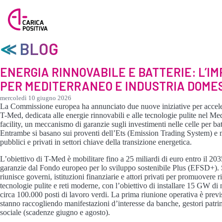
≪ BLOG
ENERGIA RINNOVABILE E BATTERIE: L’I
PER MEDITERRANEO E INDUSTRIA DOME
mercoledì 10 giugno 2026
La Commissione europea ha annunciato due nuove iniziative per acceler
T-Med, dedicata alle energie rinnovabili e alle tecnologie pulite nel Med
facility, un meccanismo di garanzie sugli investimenti nelle celle per batte
Entrambe si basano sui proventi dell’Ets (Emission Trading System) e 
pubblici e privati in settori chiave della transizione energetica.
L’obiettivo di T-Med è mobilitare fino a 25 miliardi di euro entro il 2035
garanzie dal Fondo europeo per lo sviluppo sostenibile Plus (EFSD+). 
riunisce governi, istituzioni finanziarie e attori privati per promuovere 
tecnologie pulite e reti moderne, con l’obiettivo di installare 15 GW di
circa 100.000 posti di lavoro verdi. La prima riunione operativa è previs
stanno raccogliendo manifestazioni d’interesse da banche, gestori patri
sociale (scadenze giugno e agosto).