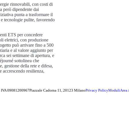
rgie rinnovabili, con costi di
ta però dipendente dai
niziativa punta a trasformare il
 e tecnologie pulite, favorendo
roventi ETS per concedere
oli elettrici, con produzione
ogetto può arrivare fino a 500
iaria e al valore aggiunto per
ca sei settimane di apertura, e
éjourné sottolinea che
, gestione della rete e difesa,
e accrescendo resilienza,
ta IVA 09081200967
Piazzale Cadorna 11, 20123 Milano
Privacy Policy
Moduli
Area 