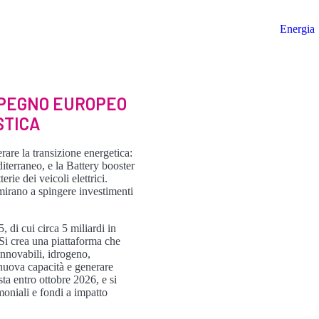
Energia
MPEGNO EUROPEO
STICA
are la transizione energetica:
iterraneo, e la Battery booster
rie dei veicoli elettrici.
mirano a spingere investimenti
, di cui circa 5 miliardi in
Si crea una piattaforma che
rinnovabili, idrogeno,
 nuova capacità e generare
ta entro ottobre 2026, e si
moniali e fondi a impatto