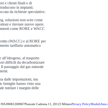
i e clienti finali e di
 traducono in impianti.
loccata da richieste speculative.
cing, soluzioni non-wire come
stioni e rinviare nuove opere.
o strumenti come RORE e WACC
 investito (WACC) e al RORE per
imento tariffario automatico
all’idrogeno, al trasporto
ori difficili da decarbonizzare
. Il passaggio dal gas naturale
menti.
ana dalle importazioni, ma
le famiglie hanno visto una
le tutelare i margini delle
ta IVA 09081200967
Piazzale Cadorna 11, 20123 Milano
Privacy Policy
Moduli
Area 