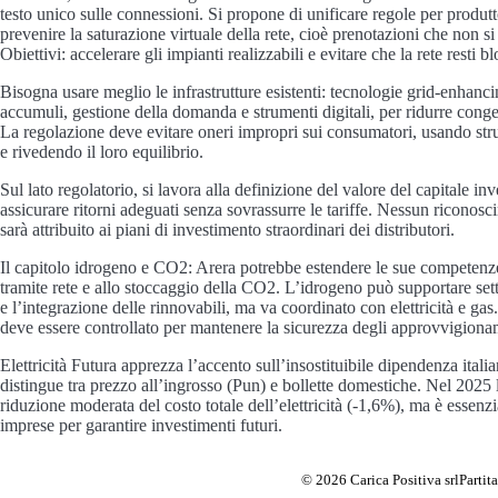
testo unico sulle connessioni. Si propone di unificare regole per produttor
prevenire la saturazione virtuale della rete, cioè prenotazioni che non si
Obiettivi: accelerare gli impianti realizzabili e evitare che la rete resti b
Bisogna usare meglio le infrastrutture esistenti: tecnologie grid-enhan
accumuli, gestione della domanda e strumenti digitali, per ridurre conge
La regolazione deve evitare oneri impropri sui consumatori, usand
e rivedendo il loro equilibrio.
Sul lato regolatorio, si lavora alla definizione del valore del capitale
assicurare ritorni adeguati senza sovrassurre le tariffe. Nessun riconosc
sarà attribuito ai piani di investimento straordinari dei distributori.
Il capitolo idrogeno e CO2: Arera potrebbe estendere le sue competenze 
tramite rete e allo stoccaggio della CO2. L’idrogeno può supportare sett
e l’integrazione delle rinnovabili, ma va coordinato con elettricità e gas
deve essere controllato per mantenere la sicurezza degli approvvigiona
Elettricità Futura apprezza l’accento sull’insostituibile dipendenza itali
distingue tra prezzo all’ingrosso (Pun) e bollette domestiche. Nel 2025 
riduzione moderata del costo totale dell’elettricità (-1,6%), ma è essenzia
imprese per garantire investimenti futuri.
© 2026 Carica Positiva srl
Parti