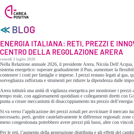
≪ BLOG
ENERGIA ITALIANA: RETI, PREZZI E INN
CENTRO DELLA REGOLAZIONE ARERA
venerdì 3 luglio 2026
Nella Relazione annuale 2026, il presidente Arera, Nicola Dell’Acqua, i
sistema energetico: superare gradualmente il Pun, aumentare la flessibil
contenere i costi per famiglie e imprese. I prezzi restano legati al gas, 
sorveglianza rafforzata e strumenti per ridurre la dipendenza dalle impo
Arera istituirà una unità di vigilanza energetica per monitorare i prezzi a
tempo reale, con aggiornamenti quotidiani e collegamenti diretti con Go
punta a creare meccanismi di disaccoppiamento tra prezzo dell’energia e 
Si va verso l’applicazione dei prezzi zonali per avvicinare il mercato it
necessario, però, gestire cautelativamente le differenze regionali: zone
meno congestionata potrebbero avere prezzi più bassi, altre con vincoli 
Per le reti, l’aumento della generazione distribuita e gli effetti del ca