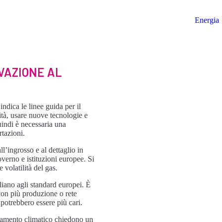
Energia
OVAZIONE AL
ndica le linee guida per il
ità, usare nuove tecnologie e
quindi è necessaria una
rtazioni.
ll’ingrosso e al dettaglio in
verno e istituzioni europee. Si
volatilità del gas.
aliano agli standard europei. È
 con più produzione o rete
potrebbero essere più cari.
mbiamento climatico chiedono un