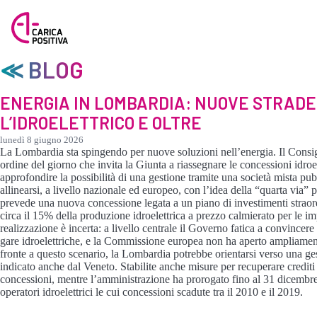
≪ BLOG
ENERGIA IN LOMBARDIA: NUOVE STRADE
L’IDROELETTRICO E OLTRE
lunedì 8 giugno 2026
La Lombardia sta spingendo per nuove soluzioni nell’energia. Il Consi
ordine del giorno che invita la Giunta a riassegnare le concessioni idroe
approfondire la possibilità di una gestione tramite una società mista pub
allinearsi, a livello nazionale ed europeo, con l’idea della “quarta via” p
prevede una nuova concessione legata a un piano di investimenti straord
circa il 15% della produzione idroelettrica a prezzo calmierato per le im
realizzazione è incerta: a livello centrale il Governo fatica a convincer
gare idroelettriche, e la Commissione europea non ha aperto ampliament
fronte a questo scenario, la Lombardia potrebbe orientarsi verso una g
indicato anche dal Veneto. Stabilite anche misure per recuperare crediti a
concessioni, mentre l’amministrazione ha prorogato fino al 31 dicembre 
operatori idroelettrici le cui concessioni scadute tra il 2010 e il 2019.