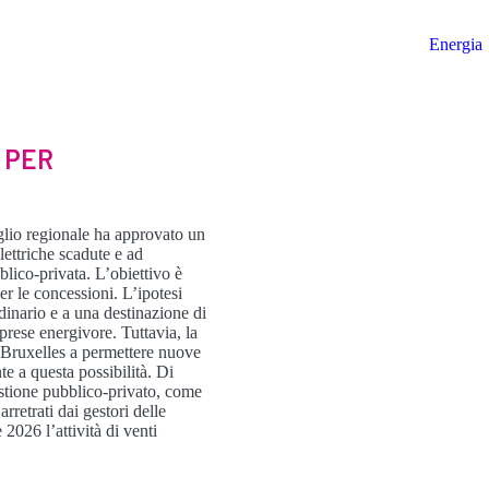
Energia
 PER
glio regionale ha approvato un
lettriche scadute e ad
blico-privata. L’obiettivo è
er le concessioni. L’ipotesi
inario e a una destinazione di
prese energivore. Tuttavia, la
e Bruxelles a permettere nuove
e a questa possibilità. Di
estione pubblico-privato, come
rretrati dai gestori delle
2026 l’attività di venti