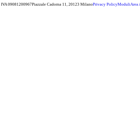
ta IVA 09081200967
Piazzale Cadorna 11, 20123 Milano
Privacy Policy
Moduli
Area 