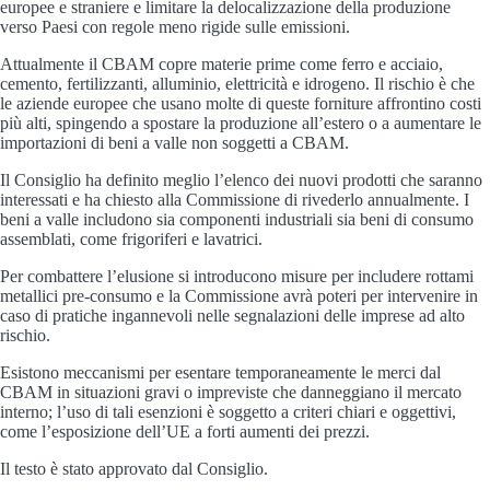
europee e straniere e limitare la delocalizzazione della produzione
verso Paesi con regole meno rigide sulle emissioni.
Attualmente il CBAM copre materie prime come ferro e acciaio,
cemento, fertilizzanti, alluminio, elettricità e idrogeno. Il rischio è che
le aziende europee che usano molte di queste forniture affrontino costi
più alti, spingendo a spostare la produzione all’estero o a aumentare le
importazioni di beni a valle non soggetti a CBAM.
Il Consiglio ha definito meglio l’elenco dei nuovi prodotti che saranno
interessati e ha chiesto alla Commissione di rivederlo annualmente. I
beni a valle includono sia componenti industriali sia beni di consumo
assemblati, come frigoriferi e lavatrici.
Per combattere l’elusione si introducono misure per includere rottami
metallici pre-consumo e la Commissione avrà poteri per intervenire in
caso di pratiche ingannevoli nelle segnalazioni delle imprese ad alto
rischio.
Esistono meccanismi per esentare temporaneamente le merci dal
CBAM in situazioni gravi o impreviste che danneggiano il mercato
interno; l’uso di tali esenzioni è soggetto a criteri chiari e oggettivi,
come l’esposizione dell’UE a forti aumenti dei prezzi.
Il testo è stato approvato dal Consiglio.