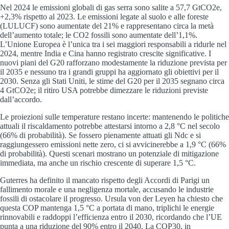
Nel 2024 le emissioni globali di gas serra sono salite a 57,7 GtCO2e,
+2,3% rispetto al 2023. Le emissioni legate al suolo e alle foreste
(LULUCF) sono aumentate del 21% e rappresentano circa la metà
dell’aumento totale; le CO2 fossili sono aumentate dell’1,1%.
L’Unione Europea è l’unica tra i sei maggiori responsabili a ridurle nel
2024, mentre India e Cina hanno registrato crescite significative. I
nuovi piani del G20 rafforzano modestamente la riduzione prevista per
il 2035 e nessuno tra i grandi gruppi ha aggiornato gli obiettivi per il
2030. Senza gli Stati Uniti, le stime del G20 per il 2035 segnano circa
4 GtCO2e; il ritiro USA potrebbe dimezzare le riduzioni previste
dall’accordo.
Le proiezioni sulle temperature restano incerte: mantenendo le politiche
attuali il riscaldamento potrebbe attestarsi intorno a 2,8 °C nel secolo
(66% di probabilità). Se fossero pienamente attuati gli Ndc e si
raggiungessero emissioni nette zero, ci si avvicinerebbe a 1,9 °C (66%
di probabilità). Questi scenari mostrano un potenziale di mitigazione
immediata, ma anche un rischio crescente di superare 1,5 °C.
Guterres ha definito il mancato rispetto degli Accordi di Parigi un
fallimento morale e una negligenza mortale, accusando le industrie
fossili di ostacolare il progresso. Ursula von der Leyen ha chiesto che
questa COP mantenga 1,5 °C a portata di mano, triplichi le energie
rinnovabili e raddoppi l’efficienza entro il 2030, ricordando che l’UE
punta a una riduzione del 90% entro il 2040. La COP30, in