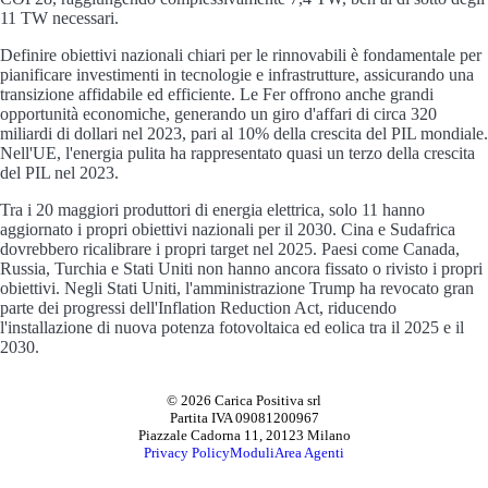
11 TW necessari.
Definire obiettivi nazionali chiari per le rinnovabili è fondamentale per
pianificare investimenti in tecnologie e infrastrutture, assicurando una
transizione affidabile ed efficiente. Le Fer offrono anche grandi
opportunità economiche, generando un giro d'affari di circa 320
miliardi di dollari nel 2023, pari al 10% della crescita del PIL mondiale.
Nell'UE, l'energia pulita ha rappresentato quasi un terzo della crescita
del PIL nel 2023.
Tra i 20 maggiori produttori di energia elettrica, solo 11 hanno
aggiornato i propri obiettivi nazionali per il 2030. Cina e Sudafrica
dovrebbero ricalibrare i propri target nel 2025. Paesi come Canada,
Russia, Turchia e Stati Uniti non hanno ancora fissato o rivisto i propri
obiettivi. Negli Stati Uniti, l'amministrazione Trump ha revocato gran
parte dei progressi dell'Inflation Reduction Act, riducendo
l'installazione di nuova potenza fotovoltaica ed eolica tra il 2025 e il
2030.
© 2026 Carica Positiva srl
Partita IVA 09081200967
Piazzale Cadorna 11, 20123 Milano
Privacy Policy
Moduli
Area Agenti