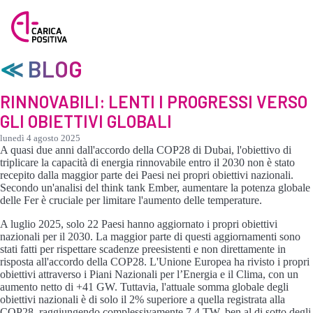
≪ BLOG
RINNOVABILI: LENTI I PROGRESSI VERSO
GLI OBIETTIVI GLOBALI
lunedì 4 agosto 2025
A quasi due anni dall'accordo della COP28 di Dubai, l'obiettivo di
triplicare la capacità di energia rinnovabile entro il 2030 non è stato
recepito dalla maggior parte dei Paesi nei propri obiettivi nazionali.
Secondo un'analisi del think tank Ember, aumentare la potenza globale
delle Fer è cruciale per limitare l'aumento delle temperature.
A luglio 2025, solo 22 Paesi hanno aggiornato i propri obiettivi
nazionali per il 2030. La maggior parte di questi aggiornamenti sono
stati fatti per rispettare scadenze preesistenti e non direttamente in
risposta all'accordo della COP28. L'Unione Europea ha rivisto i propri
obiettivi attraverso i Piani Nazionali per l’Energia e il Clima, con un
aumento netto di +41 GW. Tuttavia, l'attuale somma globale degli
obiettivi nazionali è di solo il 2% superiore a quella registrata alla
COP28, raggiungendo complessivamente 7,4 TW, ben al di sotto degli