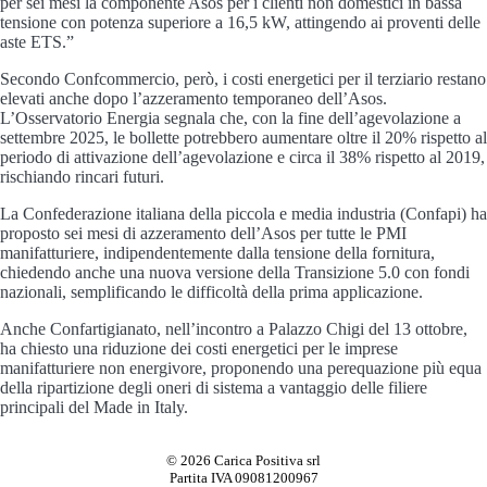
per sei mesi la componente Asos per i clienti non domestici in bassa
tensione con potenza superiore a 16,5 kW, attingendo ai proventi delle
aste ETS.”
Secondo Confcommercio, però, i costi energetici per il terziario restano
elevati anche dopo l’azzeramento temporaneo dell’Asos.
L’Osservatorio Energia segnala che, con la fine dell’agevolazione a
settembre 2025, le bollette potrebbero aumentare oltre il 20% rispetto al
periodo di attivazione dell’agevolazione e circa il 38% rispetto al 2019,
rischiando rincari futuri.
La Confederazione italiana della piccola e media industria (Confapi) ha
proposto sei mesi di azzeramento dell’Asos per tutte le PMI
manifatturiere, indipendentemente dalla tensione della fornitura,
chiedendo anche una nuova versione della Transizione 5.0 con fondi
nazionali, semplificando le difficoltà della prima applicazione.
Anche Confartigianato, nell’incontro a Palazzo Chigi del 13 ottobre,
ha chiesto una riduzione dei costi energetici per le imprese
manifatturiere non energivore, proponendo una perequazione più equa
della ripartizione degli oneri di sistema a vantaggio delle filiere
principali del Made in Italy.
© 2026 Carica Positiva srl
Partita IVA 09081200967