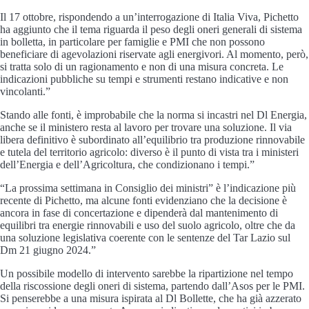
Il 17 ottobre, rispondendo a un’interrogazione di Italia Viva, Pichetto
ha aggiunto che il tema riguarda il peso degli oneri generali di sistema
in bolletta, in particolare per famiglie e PMI che non possono
beneficiare di agevolazioni riservate agli energivori. Al momento, però,
si tratta solo di un ragionamento e non di una misura concreta. Le
indicazioni pubbliche su tempi e strumenti restano indicative e non
vincolanti.”
Stando alle fonti, è improbabile che la norma si incastri nel Dl Energia,
anche se il ministero resta al lavoro per trovare una soluzione. Il via
libera definitivo è subordinato all’equilibrio tra produzione rinnovabile
e tutela del territorio agricolo: diverso è il punto di vista tra i ministeri
dell’Energia e dell’Agricoltura, che condizionano i tempi.”
“La prossima settimana in Consiglio dei ministri” è l’indicazione più
recente di Pichetto, ma alcune fonti evidenziano che la decisione è
ancora in fase di concertazione e dipenderà dal mantenimento di
equilibri tra energie rinnovabili e uso del suolo agricolo, oltre che da
una soluzione legislativa coerente con le sentenze del Tar Lazio sul
Dm 21 giugno 2024.”
Un possibile modello di intervento sarebbe la ripartizione nel tempo
della riscossione degli oneri di sistema, partendo dall’Asos per le PMI.
Si penserebbe a una misura ispirata al Dl Bollette, che ha già azzerato